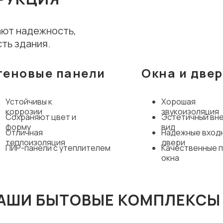
ют надежность,
ть здания.
теновые панели
Окна и две
Устойчивы к
Хорошая
коррозии
звукоизоляция
Сохраняют цвет и
Эстетичный вн
форму
вид
Отличная
Надежные вход
теплоизоляция
двери
ПИР-панели с утеплителем
Качественные 
окна
НАШИ БЫТОВЫЕ КОМПЛЕКСЫ