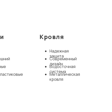
ри
Кровля
Надежная
защита
ешний
Современный
дизайн
ные
Водосточная
система
пластиковые
Металлическая
кровля