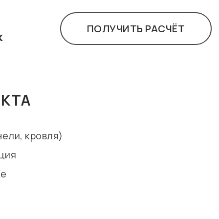
ПОЛУЧИТЬ РАСЧЁТ
к
ЕКТА
нели, кровля)
ция
де