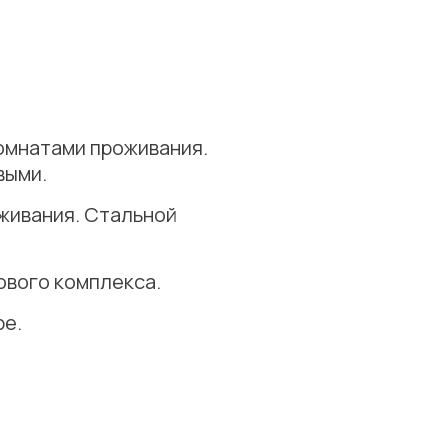
омнатами проживания.
выми.
живания. Стальной
ового комплекса.
ре.